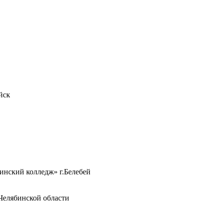
йск
нский колледж» г.Белебей
елябинской области