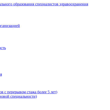
рганизацией
ость
ся
в с перерывом стажа более 5 лет)
новой специальности)