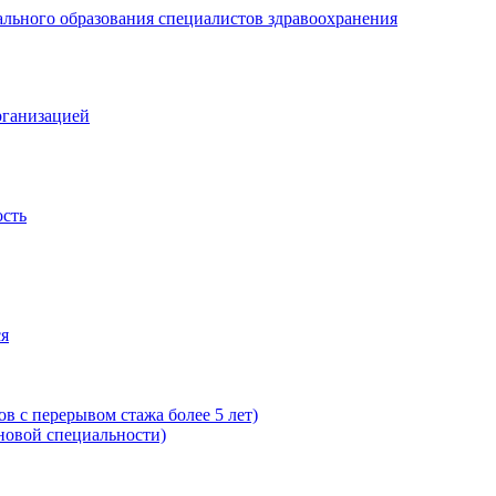
рганизацией
ость
ся
в с перерывом стажа более 5 лет)
новой специальности)