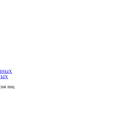
ННЫХ
НЫХ
сия лиц