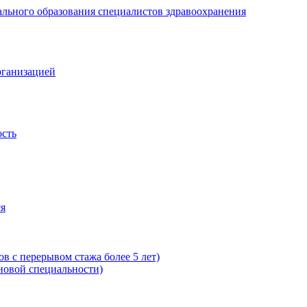
рганизацией
ость
ся
в с перерывом стажа более 5 лет)
новой специальности)