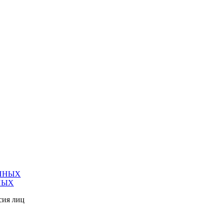
ННЫХ
НЫХ
сия лиц