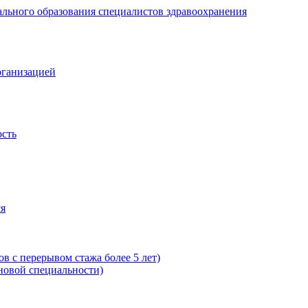
рганизацией
ость
ся
в с перерывом стажа более 5 лет)
новой специальности)